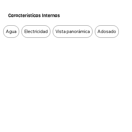
Características Internas
Food Type
Agua
Electricidad
Vista panorámica
Adosado
Características Externas
Food Type
Acceso pavimentado
Ascensor
Centros comerciales
Sobre vía principal