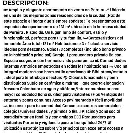
DESCRIPCIÓN:
🏡 Amplio y elegante apartamento en venta en Pereira 📍 Ubicado
en una de las mejores zonas residenciales de la ciudad ¡Haz de
este espacio el hogar que siempre soñaste! Te presentamos este
espectacular apartamento de 131 m² ubicado en la hermosa ciudad
de Pereira , Risaralda. Un lugar lleno de confort, estilo y
funcionalidad, perfecto para ti y tu familia. 🛏 Características del
inmueble Área total: 131 m² Habitaciones: 3 + 1 alcoba servicio,
ideales para descanso. Baños: 3 completos (incluido baño privado
en la habitación principal) Garaje: 1 parqueadero privado Balcón:
Espacio acogedor con hermosa vista panorámica 🛋 Comodidades
internas Armarios empotrados en todas las habitaciones 🧺 Cocina
integral moderna con barra estilo americano 🍽️ Biblioteca/estudio
, ideal para teletrabajo o lectura 📚 Clósets funcionales y bien
distribuidos Suelo en cerámica o mármol , que aporta elegancia y
frescura Calentador de agua y citófono/intercomunicador para
mayor comodidad Baño auxiliar para visitantes 🚻 🌇 Ventajas del
entorno y zonas comunes Acceso pavimentado y fácil movilidad
🚗 Ascensor para tu comodidad Cercanía a centros comerciales ,
colegios/universidades , y gimnasio 🏫🏋️‍♀️ Piscina y zona social
para disfrutar en familia y con amigos 🏊‍♂️🎉 Parqueadero para
visitantes Portería y vigilancia para tu tranquilidad 24/7 🔐
Ubicación estratégica sobre vía principal con excelente acceso a