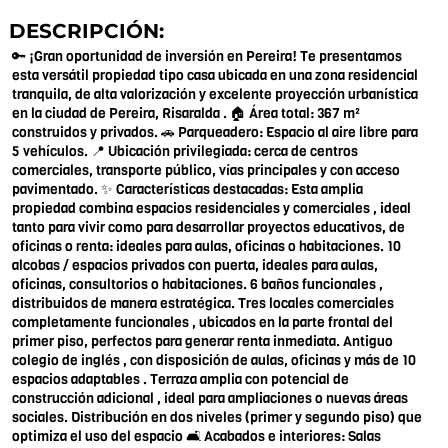
DESCRIPCIÓN:
🔑 ¡Gran oportunidad de inversión en Pereira! Te presentamos
esta versátil propiedad tipo casa ubicada en una zona residencial
tranquila, de alta valorización y excelente proyección urbanística
en la ciudad de Pereira, Risaralda . 🏠 Área total: 367 m²
construidos y privados. 🚗 Parqueadero: Espacio al aire libre para
5 vehículos. 📍 Ubicación privilegiada: cerca de centros
comerciales, transporte público, vías principales y con acceso
pavimentado. ✨ Características destacadas: Esta amplia
propiedad combina espacios residenciales y comerciales , ideal
tanto para vivir como para desarrollar proyectos educativos, de
oficinas o renta: ideales para aulas, oficinas o habitaciones. 10
alcobas / espacios privados con puerta, ideales para aulas,
oficinas, consultorios o habitaciones. 6 baños funcionales ,
distribuidos de manera estratégica. Tres locales comerciales
completamente funcionales , ubicados en la parte frontal del
primer piso, perfectos para generar renta inmediata. Antiguo
colegio de inglés , con disposición de aulas, oficinas y más de 10
espacios adaptables . Terraza amplia con potencial de
construcción adicional , ideal para ampliaciones o nuevas áreas
sociales. Distribución en dos niveles (primer y segundo piso) que
optimiza el uso del espacio 🛋️ Acabados e interiores: Salas