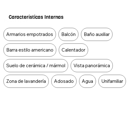
Características Internas
Food Type
Armarios empotrados
Balcón
Baño auxiliar
Barra estilo americano
Calentador
Suelo de cerámica / mármol
Vista panorámica
Zona de lavandería
Adosado
Agua
Unifamiliar
Características Externas
Food Type
Acceso pavimentado
Área social
Ascensor
Centros comerciales
Cerca zona urbana