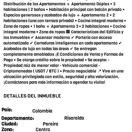
Distribución de los Apartamentos 🔹 Apartamento Dúplex • 3
habitaciones | 2 baños • Habitación principal con balcón privado •
Espacios generosos y acabados de lujo 🔹 Apartamento 2 • 2
habitaciones (una con terraza privada) • Cocina integral moderna •
Zona de ropas • 1 baño 🔹 Apartamento 3 • 2 habitaciones • Cocina
integral moderna • Zona de ropas 🏢 Características del Edificio y
los Inmuebles ✔ Ascensor moderno ✔ Portería con acceso
automatizado ✔ Cerraduras inteligentes en cada apartamento ✔
Acabados de lujo en todas las áreas ✔ Se entregan
completamente amoblados 💰 Condiciones de Venta y Formas de
Pago • Se otorga crédito sobre la propiedad • Se acepta: ◦
Propiedad raíz de menor valor ◦ Vehículo comercial ◦
Criptomonedas ( USDT / BTC ) • Precio negociable 📍 Vive en una
ubicación privilegiada con estilo, seguridad y alta valorización.
¡Contáctanos para más información o agendar tu visita!
DETALLES DEL INMUEBLE
País:
Colombia
Risaralda
Departamento:
Pereira
Ciudad:
Centro
Zona: