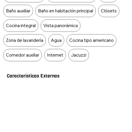
Baño auxiliar
Baño en habitación principal
Clósets
Cocina integral
Vista panorámica
Zona de lavandería
Agua
Cocina tipo americano
Comedor auxiliar
Internet
Jacuzzi
Características Externas
Food Type
Acceso pavimentado
Ascensor
Centros comerciales
Cerca zona urbana
Colegios / universidades
Garaje
Gimnasio
Piscina