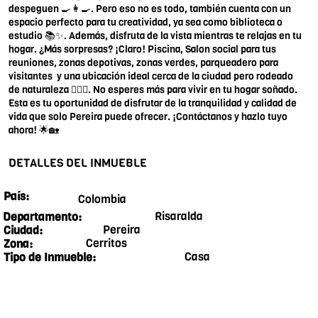
despeguen 🍳👩‍🍳. Pero eso no es todo, también cuenta con un
espacio perfecto para tu creatividad, ya sea como biblioteca o
estudio 📚✨. Además, disfruta de la vista mientras te relajas en tu
hogar. ¿Más sorpresas? ¡Claro! Piscina, Salon social para tus
reuniones, zonas depotivas, zonas verdes, parqueadero para
visitantes y una ubicación ideal cerca de la ciudad pero rodeado
de naturaleza 🏊‍♀️🌆. No esperes más para vivir en tu hogar soñado.
Esta es tu oportunidad de disfrutar de la tranquilidad y calidad de
vida que solo Pereira puede ofrecer. ¡Contáctanos y hazlo tuyo
ahora! 🌟🏡
DETALLES DEL INMUEBLE
País:
Colombia
Risaralda
Departamento:
Pereira
Ciudad:
Cerritos
Zona:
Casa
Tipo de Inmueble: