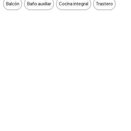
Balcón
Baño auxiliar
Cocina integral
Trastero
Características Externas
Food Type
Área social
Parqueadero visitantes
Parques cercanos
Piscina
Portería / recepción
Vigilancia
Zona infantil
Zonas verdes
Cancha de tenis
Gimnasio