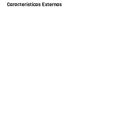
Características Externas
Food Type
Árboles frutales
Cerca zona urbana
Montaña
Sobre vía principal
Vigilancia
Zona campestre