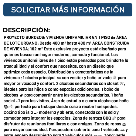
SOLICITAR MÁS INFORMACIÓN
DESCRIPCIÓN:
PROYECTO BURDEOS: VIVIENDA UNIFAMILIAR EN 1 PISO 🏡 ÁREA
DE LOTE URBANO: Desde 400 m² hasta 480 m² ÁREA CONSTRUIDA
DE VIVIENDA: 182 m² Este exclusivo proyecto está diseñado para
quienes buscan un hogar moderno, cómodo y funcional. Las
viviendas unifamiliares de 1 piso están pensadas para brindarte la
tranquilidad y el confort que necesitas, con un diseño que
optimiza cada espacio. Distribución y características de la
vivienda : 1 alcoba principal 🛏️ con vestier y baño privado 🚿 para
mayor privacidad y confort. 2 alcobas secundarias con closet 👚,
ideales para los hijos o como espacios adicionales. 1 baño de
alcobas 🚽 para compartir entre las alcobas secundarias. 1 baño
social 🛁 para las visitas. Área de estudio o cuarta alcoba con baño
📚🛁, perfecto para trabajar desde casa o recibir huéspedes.
Cocina tipo isla 🍳 moderna y abierta, conectada con la sala y
comedor para integrar los espacios. Zona de terraza BBQ 🍖 para
disfrutar de reuniones familiares o con amigos. Zona de ropas 🧺
para mayor comodidad. Parqueadero cubierto para 1 vehículo 🚗 y
parqueadero descubierto para 2 vehículos más 🚙🚙. Zona verde