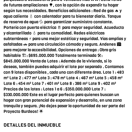
de futuras ampliaciones 🌳, con la opción de expandir tu hogar
según tus necesidades. Beneficios adicionales : Red de gas 🔥 y
agua caliente 💧 con calentador para tu bienestar diario. Tanque
de reserva de agua 💦 para garantizar suministro constante.
Portería con puerta eléctrica 🚪 para mayor seguridad. Acueducto
y alcantarillado 💧 para tu comodidad. Redes eléctricas
subterráneas ⚡ para una mejor estética y seguridad. Vías amplias y
asfaltadas 🚗 para una circulación cómoda y segura. Andenes 🏙️
para mejorar la accesibilidad. Opciones de entrega : Obra gris
habitable 🏗️: $695.000.000 Totalmente terminada 🛠️:
$845.000.000 Venta de Lotes : Además de la vivienda, si lo
deseas, también puedes adquirir el lote por separado . Contamos
con 9 lotes disponibles , cada uno con diferente área. Lote 1 : 483
m² Lote 2 : 477 m² Lote 3 : 478 m² Lote 4 : 467 m² Lote 5 : 458 m²
Lote 6 : 454 m² Lote 7 : 401 m² Lote 8 : 386 m² Lote 9 : 402 m²
Precios de los lotes : Lotes 1 a 6 : $350.000.000 Lote 7 :
$330.000.000 Este es el lugar perfecto para quienes buscan un
hogar con gran potencial de expansión y desarrollo, en una zona
tranquila y segura. ¡No dejes pasar la oportunidad de ser parte del
Proyecto Burdeos! 🌟
DETALLES DEL INMUEBLE