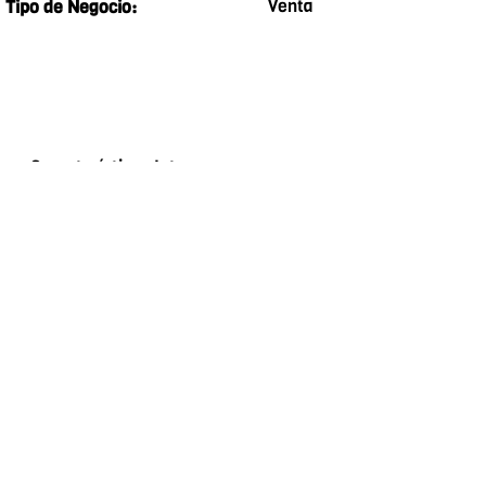
Venta
Tipo de Negocio:
Características Internas
Food Type
Armarios empotrados
Baño auxiliar
Baño en habitación principal
Clósets
Cocina equipada
Cocina integral
Comedor auxiliar
Vista panorámica
Zona de lavandería
Agua
Características Externas
Food Type