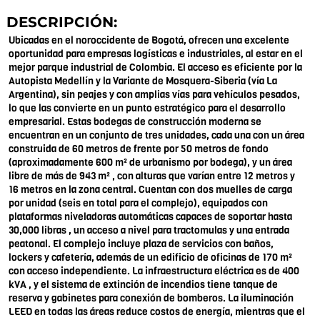
DESCRIPCIÓN:
Ubicadas en el noroccidente de Bogotá, ofrecen una excelente
oportunidad para empresas logísticas e industriales, al estar en el
mejor parque industrial de Colombia. El acceso es eficiente por la
Autopista Medellín y la Variante de Mosquera-Siberia (vía La
Argentina), sin peajes y con amplias vías para vehículos pesados,
lo que las convierte en un punto estratégico para el desarrollo
empresarial. Estas bodegas de construcción moderna se
encuentran en un conjunto de tres unidades, cada una con un área
construida de 60 metros de frente por 50 metros de fondo
(aproximadamente 600 m² de urbanismo por bodega), y un área
libre de más de 943 m² , con alturas que varían entre 12 metros y
16 metros en la zona central. Cuentan con dos muelles de carga
por unidad (seis en total para el complejo), equipados con
plataformas niveladoras automáticas capaces de soportar hasta
30,000 libras , un acceso a nivel para tractomulas y una entrada
peatonal. El complejo incluye plaza de servicios con baños,
lockers y cafetería, además de un edificio de oficinas de 170 m²
con acceso independiente. La infraestructura eléctrica es de 400
kVA , y el sistema de extinción de incendios tiene tanque de
reserva y gabinetes para conexión de bomberos. La iluminación
LEED en todas las áreas reduce costos de energía, mientras que el