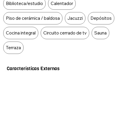
Biblioteca/estudio
Calentador
Piso de cerámica / baldosa
Jacuzzi
Depósitos
Cocina integral
Circuito cerrado de tv
Sauna
Terraza
Características Externas
Food Type
Área social
Parqueadero visitantes
Parques cercanos
Piscina
Portería / recepción
Barbacoa / parrilla / quincho
Acceso para discapacitados
Admite mascotas