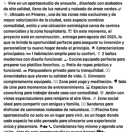
✨ Vive en un apartaestudio de ensueño , diseñado con acabados
de alta calidad, lleno de luz natural y rodeado de áreas verdes 🌿
🌞. Ubicado en Pinares , una de las zonas más exclusivas y de
mayor valorización de la ciudad, este espacio combina
comodidad, estilo y una ubicación estratégica cerca de centros
comerciales y la zona hospitalaria. 🏗️ En este momento, el
proyecto está en construcción , entrega para agosto del 2025, lo
que te brinda la oportunidad perfecta para asegurar tu inversión y
personalizar tu nuevo hogar desde el principio. 🌟 Características
principales: 🛏️ 1 habitación amplia para tu confort. 🚿 2 baños
modernos con diseño funcional. 🍳 Cocina equipada perfecta para
preparar tus platillos favoritos. 🧺 Patio de ropas práctico y
funcional. 🚗 Parqueadero privado para tu tranquilidad. 🏋️‍♀️
Amenidades que elevan tu calidad de vida: 💪 Gimnasio
completamente equipado. 🧘‍♀️ Zona para yoga y meditación. 🎥 Sala
de cine para momentos de entretenimiento. 💻 Espacios de
coworking para trabajar desde casa con comodidad. 🌸 Jardín con
vistas espectaculares para relajarte al aire libre. 🎉 Zona social
ideal para compartir con amigos y familia. 🚶‍♂️ Senderos para
disfrutar de caminatas rodeadas de naturaleza. 🏊‍♂️Piscina Este
apartaestudio no solo es un lugar para vivir, es un hogar donde
cada espacio ha sido pensado para ofrecerte una experiencia
única y placentera. 🌟🏡 📞 Contáctanos hoy mismo y agenda una