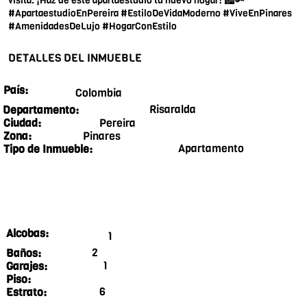
visita. ¡Haz de este apartaestudio tu nuevo hogar! 🏙️🔑
#ApartaestudioEnPereira #EstiloDeVidaModerno #ViveEnPinares
#AmenidadesDeLujo #HogarConEstilo
DETALLES DEL INMUEBLE
País:
Colombia
Risaralda
Departamento:
Pereira
Ciudad:
Pinares
Zona:
Apartamento
Tipo de Inmueble:
Alcobas:
1
2
Baños:
1
Garajes:
Piso:
6
Estrato: