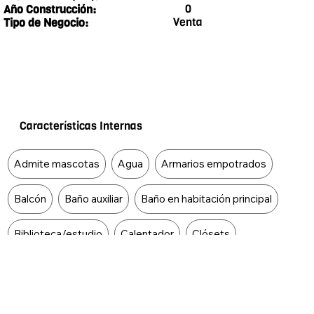
0
Año Construcción:
Venta
Tipo de Negocio:
Características Internas
Food Type
Admite mascotas
Agua
Armarios empotrados
Balcón
Baño auxiliar
Baño en habitación principal
Biblioteca/estudio
Calentador
Clósets
Cocina integral
Depósito
Gas domiciliario
Habitación servicio
Hall de alcobas