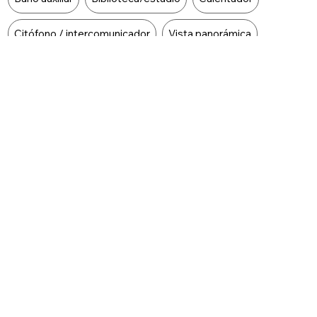
Citófono / intercomunicador
Vista panorámica
Zona de lavandería
Amoblado
Área social
Ascensor
Centros comerciales
Zona residencial
Zonas verdes
Acceso para discapacitados
Barbacoa / parrilla / quincho
Características Externas
Food Type