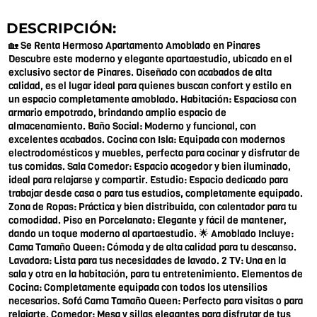
DESCRIPCIÓN:
🏡 Se Renta Hermoso Apartamento Amoblado en Pinares
Descubre este moderno y elegante apartaestudio, ubicado en el
exclusivo sector de Pinares. Diseñado con acabados de alta
calidad, es el lugar ideal para quienes buscan confort y estilo en
un espacio completamente amoblado. Habitación: Espaciosa con
armario empotrado, brindando amplio espacio de
almacenamiento. Baño Social: Moderno y funcional, con
excelentes acabados. Cocina con Isla: Equipada con modernos
electrodomésticos y muebles, perfecta para cocinar y disfrutar de
tus comidas. Sala Comedor: Espacio acogedor y bien iluminado,
ideal para relajarse y compartir. Estudio: Espacio dedicado para
trabajar desde casa o para tus estudios, completamente equipado.
Zona de Ropas: Práctica y bien distribuida, con calentador para tu
comodidad. Piso en Porcelanato: Elegante y fácil de mantener,
dando un toque moderno al apartaestudio. 🌟 Amoblado Incluye:
Cama Tamaño Queen: Cómoda y de alta calidad para tu descanso.
Lavadora: Lista para tus necesidades de lavado. 2 TV: Una en la
sala y otra en la habitación, para tu entretenimiento. Elementos de
Cocina: Completamente equipada con todos los utensilios
necesarios. Sofá Cama Tamaño Queen: Perfecto para visitas o para
relajarte. Comedor: Mesa y sillas elegantes para disfrutar de tus