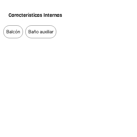
Características Internas
Food Type
Balcón
Baño auxiliar
Características Externas
Food Type
Área social
Ascensor
Gimnasio
Parques cercanos
Piscina
Zona infantil
Zona residencial