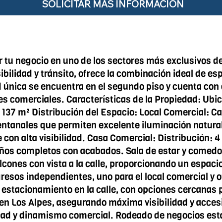
SOLICITAR MÁS INFORMACIÓN
 tu negocio en uno de los sectores más exclusivos de
ibilidad y tránsito, ofrece la combinación ideal de e
d única se encuentra en el segundo piso y cuenta co
es comerciales. Características de la Propiedad: Ubic
137 m² Distribución del Espacio: Local Comercial: Car
ntanales que permiten excelente iluminación natural
e con alta visibilidad. Casa Comercial: Distribución: 
baños completos con acabados. Sala de estar y comedo
lcones con vista a la calle, proporcionando un espac
sos independientes, uno para el local comercial y ot
 estacionamiento en la calle, con opciones cercanas 
n Los Alpes, asegurando máxima visibilidad y accesibi
dad y dinamismo comercial. Rodeado de negocios estab