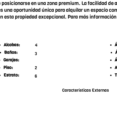
posicionarse en una zona premium. La facilidad de acc
 es una oportunidad única para alquilar un espacio com
en esta propiedad excepcional. Para más información 
Alcobas:
Á
4
Baños:
3
Garajes:
Á
Piso:
A
2
Estrato:
T
6
Características Externas
Food Type