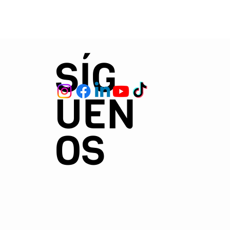
SÍG
UEN
OS