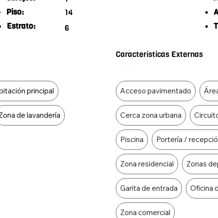
Piso:
A
14
Estrato:
T
6
Características Externas
Food Type
itación principal
Acceso pavimentado
Área
Zona de lavandería
Cerca zona urbana
Circuit
Piscina
Portería / recepci
Zona residencial
Zonas de
Garita de entrada
Oficina 
Zona comercial