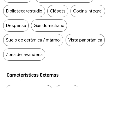
Biblioteca/estudio
Clósets
Cocina integral
Despensa
Gas domiciliario
Suelo de cerámica / mármol
Vista panorámica
Zona de lavandería
Características Externas
Food Type
Acceso pavimentado
Ascensor
Centros comerciales
Cerca zona urbana
Circuito cerrado de tv
Colegios / universidades