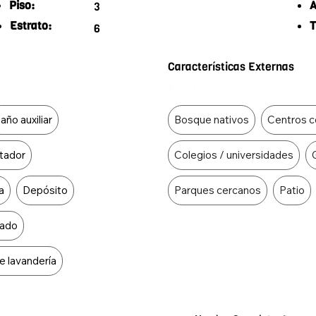
Piso:
A
3
Estrato:
T
6
Características Externas
Food Type
año auxiliar
Bosque nativos
Centros c
tador
Colegios / universidades
a
Depósito
Parques cercanos
Patio
ado
e lavandería