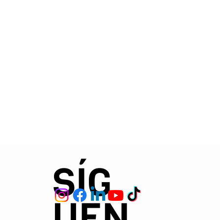
SÍG
UEN