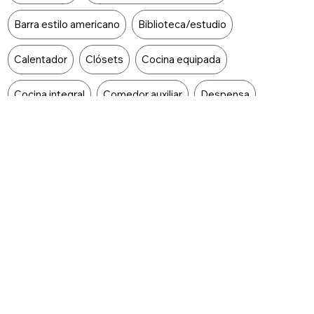
Barra estilo americano
Biblioteca/estudio
Calentador
Clósets
Cocina equipada
Cocina integral
Comedor auxiliar
Despensa
Doble ventana
Gas domiciliario
Habitación servicio
Jacuzzi
Suelo de cerámica / mármol
Vista panorámica
Zona de lavandería
Aire acondicionado
Reformado