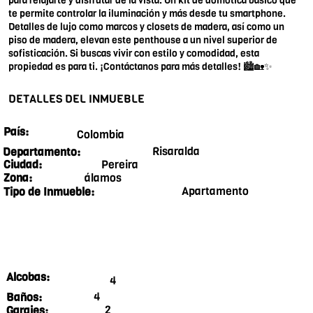
para relajarte y disfrutar de la vista. Un kit de domótica básico que
te permite controlar la iluminación y más desde tu smartphone.
Detalles de lujo como marcos y closets de madera, así como un
piso de madera, elevan este penthouse a un nivel superior de
sofisticación. Si buscas vivir con estilo y comodidad, esta
propiedad es para ti. ¡Contáctanos para más detalles! 🏙️🏡✨
DETALLES DEL INMUEBLE
País:
Colombia
Risaralda
Departamento:
Pereira
Ciudad:
álamos
Zona:
Apartamento
Tipo de Inmueble:
Alcobas:
4
4
Baños:
2
Garajes: