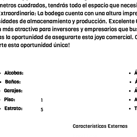
etros cuadrados, tendrás todo el espacio que necesi
traordinaria: La bodega cuenta con una altura impres
sidades de almacenamiento y producción. Excelente O
n más atractiva para inversores y empresarios que b
s la oportunidad de asegurarte esta joya comercial
erte esta oportunidad única!
Alcobas:
Á
Baños:
Garajes:
Á
Piso:
A
1
Estrato:
T
5
Características Externas
Food Type