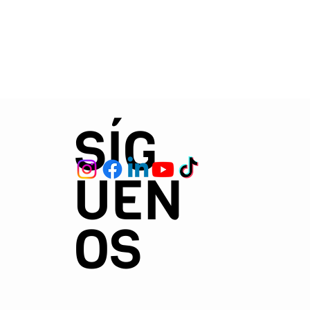
SÍG
UEN
OS