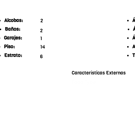
Alcobas:
Á
2
Baños:
2
Garajes:
Á
1
Piso:
A
14
Estrato:
T
6
Características Externas
Food Type