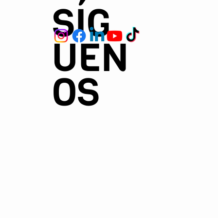
SÍG
UEN
OS