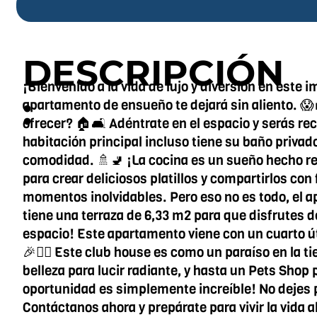
DESCRIPCIÓN
¡Bienvenido a la vida de lujo y diversión en est
:
apartamento de ensueño te dejará sin aliento. 😱
ofrecer? 🏠🛋️ Adéntrate en el espacio y serás r
habitación principal incluso tiene su baño privad
comodidad. 🚿🚽 ¡La cocina es un sueño hecho rea
para crear deliciosos platillos y compartirlos con
momentos inolvidables. Pero eso no es todo, el a
tiene una terraza de 6,33 m2 para que disfrutes d
espacio! Este apartamento viene con un cuarto út
🎉🏊‍♂️ Este club house es como un paraíso en la
belleza para lucir radiante, y hasta un Pets Shop p
oportunidad es simplemente increíble! No dejes p
Contáctanos ahora y prepárate para vivir la vida