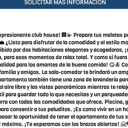
SOLICITAR MÁS INFORMACIÓN
e impresionante club house! 🏢💫 Prepara tus maletas 
💼 ¿Listo para disfrutar de la comodidad y el estilo
ecibido por dos habitaciones elegantes y acogedoras,
o, para esos momentos de relax total. Y como si fuera
lidad para los amantes de la buena comida! 😋🍝 Con 
 familia y amigos. La sala-comedor te brindará un ampl
partamento también tiene una zona de lavandería para
el aire libre y las vistas panorámicas mientras te rel
il para guardar todo lo que necesitas y un parqueader
 tierra con todas las comodidades que ofrece. Piscina
ara consentir a tus peluditos. ¡Es como vivir en un hote
asar la oportunidad de tener el apartamento de tus s
 al máximo. ¡Te esperamos con los brazos abiertos! 🤗