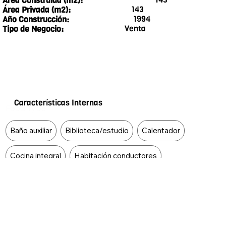
Área Construida (m2):
143
Área Privada (m2):
1994
Año Construcción:
Venta
Tipo de Negocio:
Características Internas
Food Type
Baño auxiliar
Biblioteca/estudio
Calentador
Cocina integral
Habitación conductores
Circuito cerrado de tv