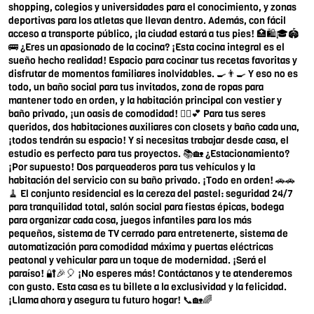
shopping, colegios y universidades para el conocimiento, y zonas
deportivas para los atletas que llevan dentro. Además, con fácil
acceso a transporte público, ¡la ciudad estará a tus pies! 🏥🛍️🎓🏟️
🚌 ¿Eres un apasionado de la cocina? ¡Esta cocina integral es el
sueño hecho realidad! Espacio para cocinar tus recetas favoritas y
disfrutar de momentos familiares inolvidables. 🍳👨‍🍳 Y eso no es
todo, un baño social para tus invitados, zona de ropas para
mantener todo en orden, y la habitación principal con vestier y
baño privado, ¡un oasis de comodidad! 💆‍♂️💕 Para tus seres
queridos, dos habitaciones auxiliares con closets y baño cada una,
¡todos tendrán su espacio! Y si necesitas trabajar desde casa, el
estudio es perfecto para tus proyectos. 📚🏡 ¿Estacionamiento?
¡Por supuesto! Dos parqueaderos para tus vehículos y la
habitación del servicio con su baño privado. ¡Todo en orden! 🚗🚗
🧹 El conjunto residencial es la cereza del pastel: seguridad 24/7
para tranquilidad total, salón social para fiestas épicas, bodega
para organizar cada cosa, juegos infantiles para los más
pequeños, sistema de TV cerrado para entretenerte, sistema de
automatización para comodidad máxima y puertas eléctricas
peatonal y vehicular para un toque de modernidad. ¡Será el
paraíso! 🔐🎉🎈 ¡No esperes más! Contáctanos y te atenderemos
con gusto. Esta casa es tu billete a la exclusividad y la felicidad.
¡Llama ahora y asegura tu futuro hogar! 📞🏡🌈