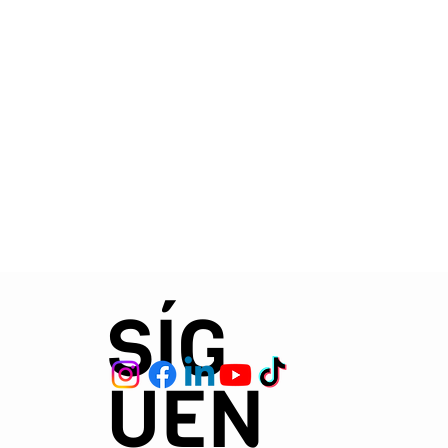
SÍG
UEN