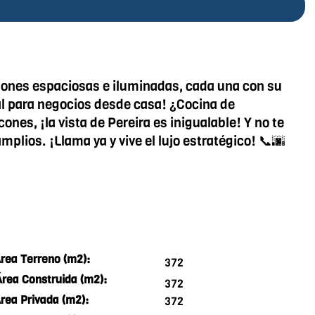
iones espaciosas e iluminadas, cada una con su
deal para negocios desde casa! ¿Cocina de
nes, ¡la vista de Pereira es inigualable! Y no te
plios. ¡Llama ya y vive el lujo estratégico! 📞🌆
rea Terreno (m2):
372
Área Construida (m2):
372
rea Privada (m2):
372