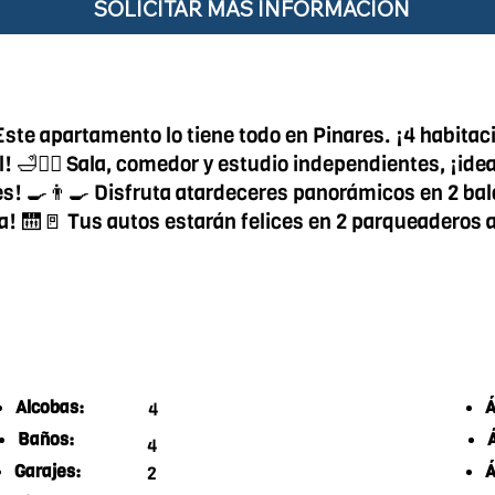
SOLICITAR MÁS INFORMACIÓN
ste apartamento lo tiene todo en Pinares. ¡4 habitac
al! 🛁🧖‍♂️ Sala, comedor y estudio independientes, ¡i
s! 🍳👨‍🍳 Disfruta atardeceres panorámicos en 2 balco
a! 🛗🚪 Tus autos estarán felices en 2 parqueaderos am
Alcobas:
Á
4
Baños:
4
Garajes:
Á
2