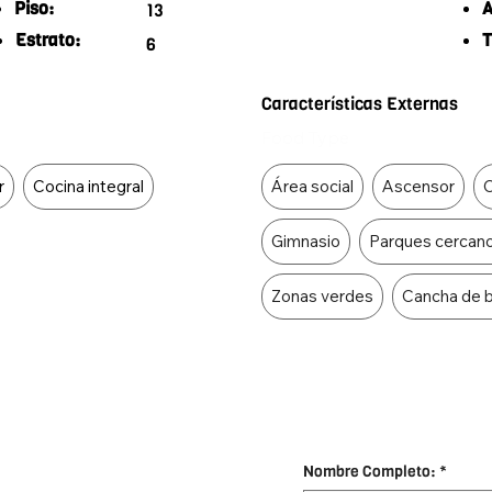
Piso:
A
13
Estrato:
T
6
Características Externas
Food Type
r
Cocina integral
Área social
Ascensor
C
Gimnasio
Parques cercan
Zonas verdes
Cancha de 
Nombre Completo:
*