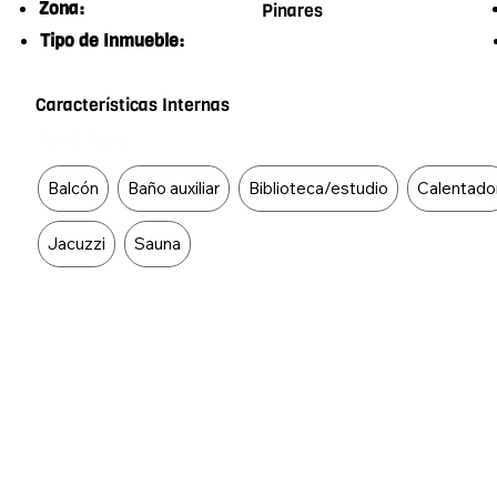
Zona:
Pinares
Tipo de Inmueble:
Características Internas
Food Type
Balcón
Baño auxiliar
Biblioteca/estudio
Calentado
Jacuzzi
Sauna