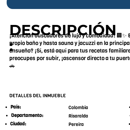
DESCRIPCIÓN
¡Atención buscadores de lujo y comodidad! 🏢✨ E
:
propio baño y hasta sauna y jacuzzi en la princip
ensueño? ¡Sí, está aquí para tus recetas familiare
preocupes por subir, ¡ascensor directo a tu puert
🚗
DETALLES DEL INMUEBLE
País:
Colombia
Departamento:
Risaralda
Ciudad:
Pereira