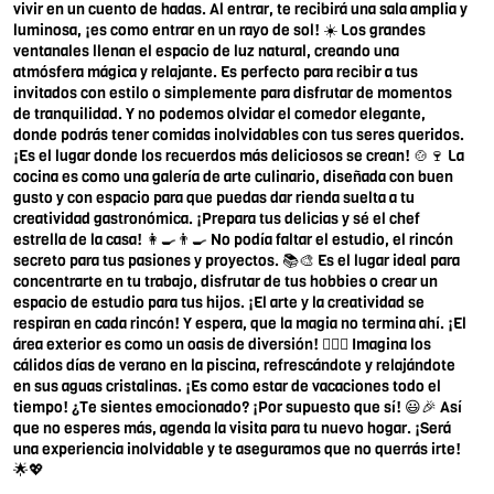
vivir en un cuento de hadas. Al entrar, te recibirá una sala amplia y
luminosa, ¡es como entrar en un rayo de sol! ☀️ Los grandes
ventanales llenan el espacio de luz natural, creando una
atmósfera mágica y relajante. Es perfecto para recibir a tus
invitados con estilo o simplemente para disfrutar de momentos
de tranquilidad. Y no podemos olvidar el comedor elegante,
donde podrás tener comidas inolvidables con tus seres queridos.
¡Es el lugar donde los recuerdos más deliciosos se crean! 🍲🍷 La
cocina es como una galería de arte culinario, diseñada con buen
gusto y con espacio para que puedas dar rienda suelta a tu
creatividad gastronómica. ¡Prepara tus delicias y sé el chef
estrella de la casa! 👩‍🍳👨‍🍳 No podía faltar el estudio, el rincón
secreto para tus pasiones y proyectos. 📚🎨 Es el lugar ideal para
concentrarte en tu trabajo, disfrutar de tus hobbies o crear un
espacio de estudio para tus hijos. ¡El arte y la creatividad se
respiran en cada rincón! Y espera, que la magia no termina ahí. ¡El
área exterior es como un oasis de diversión! 🏊‍♂️🍹 Imagina los
cálidos días de verano en la piscina, refrescándote y relajándote
en sus aguas cristalinas. ¡Es como estar de vacaciones todo el
tiempo! ¿Te sientes emocionado? ¡Por supuesto que sí! 😃🎉 Así
que no esperes más, agenda la visita para tu nuevo hogar. ¡Será
una experiencia inolvidable y te aseguramos que no querrás irte!
🌟💖