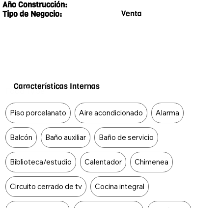
Año Construcción:
Venta
Tipo de Negocio:
Características Internas
Food Type
Piso porcelanato
Aire acondicionado
Alarma
Balcón
Baño auxiliar
Baño de servicio
Biblioteca/estudio
Calentador
Chimenea
Circuito cerrado de tv
Cocina integral
Comedor auxiliar
Cuarto de servicio
Depósitos