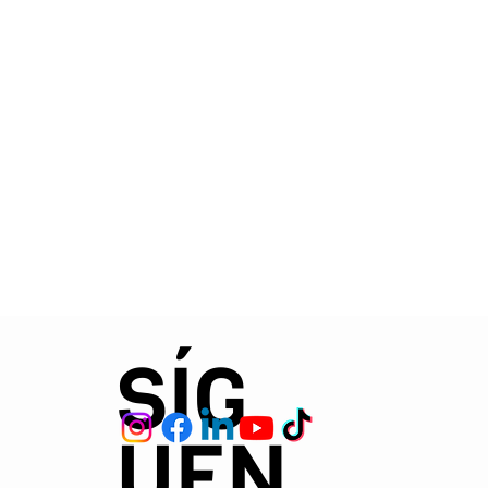
SÍG
UEN