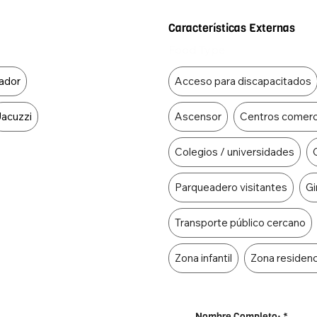
Características Externas
Food Type
ador
Acceso para discapacitados
Jacuzzi
Ascensor
Centros comerc
Colegios / universidades
Parqueadero visitantes
G
Transporte público cercano
Zona infantil
Zona residenc
Nombre Completo:
*