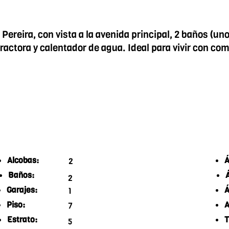
reira, con vista a la avenida principal, 2 baños (uno
actora y calentador de agua. Ideal para vivir con com
Alcobas:
Á
2
Baños:
2
Garajes:
Á
1
Piso:
A
7
Estrato:
T
5