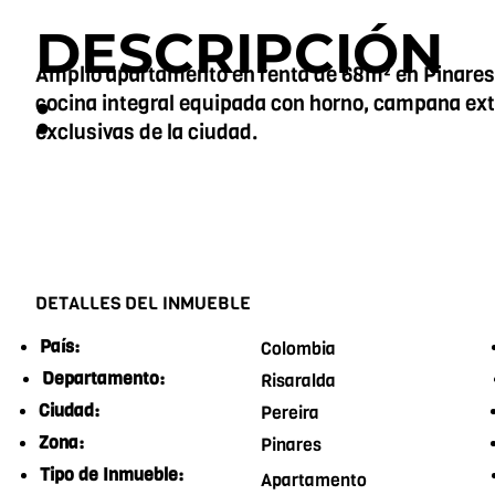
DESCRIPCIÓN
Amplio apartamento en renta de 68m² en Pinares Pe
:
cocina integral equipada con horno, campana extr
exclusivas de la ciudad.
DETALLES DEL INMUEBLE
País:
Colombia
Departamento:
Risaralda
Ciudad:
Pereira
Zona:
Pinares
Tipo de Inmueble:
Apartamento