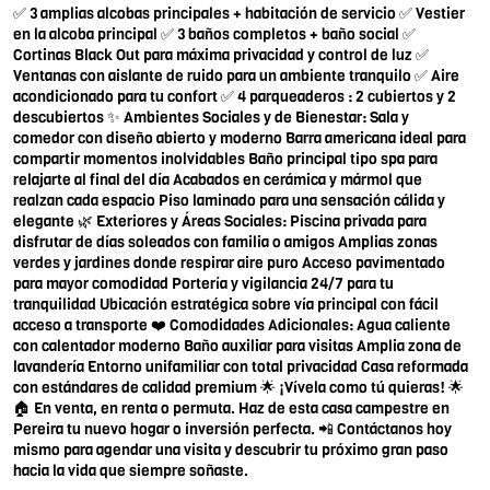
✅ 3 amplias alcobas principales + habitación de servicio ✅ Vestier
en la alcoba principal ✅ 3 baños completos + baño social ✅
Cortinas Black Out para máxima privacidad y control de luz ✅
Ventanas con aislante de ruido para un ambiente tranquilo ✅ Aire
acondicionado para tu confort ✅ 4 parqueaderos : 2 cubiertos y 2
descubiertos ✨ Ambientes Sociales y de Bienestar: Sala y
comedor con diseño abierto y moderno Barra americana ideal para
compartir momentos inolvidables Baño principal tipo spa para
relajarte al final del día Acabados en cerámica y mármol que
realzan cada espacio Piso laminado para una sensación cálida y
elegante 🌿 Exteriores y Áreas Sociales: Piscina privada para
disfrutar de días soleados con familia o amigos Amplias zonas
verdes y jardines donde respirar aire puro Acceso pavimentado
para mayor comodidad Portería y vigilancia 24/7 para tu
tranquilidad Ubicación estratégica sobre vía principal con fácil
acceso a transporte ❤️ Comodidades Adicionales: Agua caliente
con calentador moderno Baño auxiliar para visitas Amplia zona de
lavandería Entorno unifamiliar con total privacidad Casa reformada
con estándares de calidad premium 🌟 ¡Vívela como tú quieras! 🌟
🏠 En venta, en renta o permuta. Haz de esta casa campestre en
Pereira tu nuevo hogar o inversión perfecta. 📲 Contáctanos hoy
mismo para agendar una visita y descubrir tu próximo gran paso
hacia la vida que siempre soñaste.