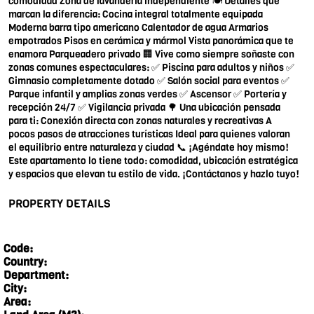
comodidad Zona de lavandería independiente 🍽 Detalles que
marcan la diferencia: Cocina integral totalmente equipada
Moderna barra tipo americano Calentador de agua Armarios
empotrados Pisos en cerámica y mármol Vista panorámica que te
enamora Parqueadero privado 🏢 Vive como siempre soñaste con
zonas comunes espectaculares: ✅ Piscina para adultos y niños ✅
Gimnasio completamente dotado ✅ Salón social para eventos ✅
Parque infantil y amplias zonas verdes ✅ Ascensor ✅ Portería y
recepción 24/7 ✅ Vigilancia privada 🌳 Una ubicación pensada
para ti: Conexión directa con zonas naturales y recreativas A
pocos pasos de atracciones turísticas Ideal para quienes valoran
el equilibrio entre naturaleza y ciudad 📞 ¡Agéndate hoy mismo!
Este apartamento lo tiene todo: comodidad, ubicación estratégica
y espacios que elevan tu estilo de vida. ¡Contáctanos y hazlo tuyo!
PROPERTY DETAILS
Code:
Country:
Department:
City:
Area: