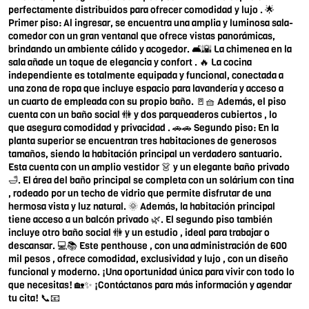
perfectamente distribuidos para ofrecer comodidad y lujo . 🌟
Primer piso: Al ingresar, se encuentra una amplia y luminosa sala-
comedor con un gran ventanal que ofrece vistas panorámicas,
brindando un ambiente cálido y acogedor. 🛋️🌇 La chimenea en la
sala añade un toque de elegancia y confort . 🔥 La cocina
independiente es totalmente equipada y funcional, conectada a
una zona de ropa que incluye espacio para lavandería y acceso a
un cuarto de empleada con su propio baño. 🚪🧺 Además, el piso
cuenta con un baño social 🚻 y dos parqueaderos cubiertos , lo
que asegura comodidad y privacidad . 🚗🚗 Segundo piso: En la
planta superior se encuentran tres habitaciones de generosos
tamaños, siendo la habitación principal un verdadero santuario.
Esta cuenta con un amplio vestidor 👗 y un elegante baño privado
🛁. El área del baño principal se completa con un solárium con tina
, rodeado por un techo de vidrio que permite disfrutar de una
hermosa vista y luz natural. 🌞 Además, la habitación principal
tiene acceso a un balcón privado 🌿. El segundo piso también
incluye otro baño social 🚻 y un estudio , ideal para trabajar o
descansar. 💻📚 Este penthouse , con una administración de 600
mil pesos , ofrece comodidad, exclusividad y lujo , con un diseño
funcional y moderno. ¡Una oportunidad única para vivir con todo lo
que necesitas! 🏡✨ ¡Contáctanos para más información y agendar
tu cita! 📞📧