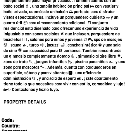
independiente para mayor privacidad. También cuenta con un
baño social 🚿 , una amplia habitación principal 🛌 con vestier y
baño privado, además de un balcón 🌅 perfecto para disfrutar
vistas espectaculares. Incluye un parqueadero cubierto 🚗 y un
cuarto útil 📦 para almacenamiento adicional. El conjunto
residencial está diseñado para ofrecer una experiencia de vida
inigualable con zonas sociales 🌟 que incluyen: parqueadero de
bicicletas 🚴‍♂️ , salones para niños y jóvenes 🎨🎮, spa de masajes
💆 , sauna 🔥 , turco 💨 , jacuzzi 🛁 , cancha sintética ⚽ y una sala
de cine 🎥 con capacidad para 15 personas. También encontrarás
un gimnasio completamente dotado 💪 , gimnasio al aire libre 🌳,
zona de trote 🏃 , juegos infantiles 🛝 , piscina para niños 🏊 , y una
zona para mascotas 🐾 . Además, cuenta con parqueaderos en
superficie, sótano y para visitantes 🅿️ , una oficina de
administración 📂 , y una sala de espera 🛋️ . ¡Este apartamento
tiene todo lo que necesitas para vivir con estilo, comodidad y lujo!
🏡✨ Contáctanos y hazlo tuyo.
PROPERTY DETAILS
Code:
Country: