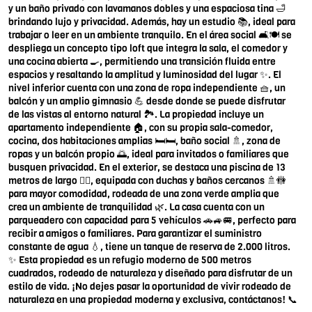
y un baño privado con lavamanos dobles y una espaciosa tina 🛁
brindando lujo y privacidad. Además, hay un estudio 📚, ideal para
trabajar o leer en un ambiente tranquilo. En el área social 🛋️🍽️ se
despliega un concepto tipo loft que integra la sala, el comedor y
una cocina abierta 🍳, permitiendo una transición fluida entre
espacios y resaltando la amplitud y luminosidad del lugar ✨. El
nivel inferior cuenta con una zona de ropa independiente 🧺, un
balcón y un amplio gimnasio 💪 desde donde se puede disfrutar
de las vistas al entorno natural 🏞️. La propiedad incluye un
apartamento independiente 🏠, con su propia sala-comedor,
cocina, dos habitaciones amplias 🛏️🛏️, baño social 🚿, zona de
ropas y un balcón propio 🌅, ideal para invitados o familiares que
busquen privacidad. En el exterior, se destaca una piscina de 13
metros de largo 🏊‍♂️, equipada con duchas y baños cercanos 🚿🚻
para mayor comodidad, rodeada de una zona verde amplia que
crea un ambiente de tranquilidad 🌿. La casa cuenta con un
parqueadero con capacidad para 5 vehículos 🚗🚙🚐, perfecto para
recibir a amigos o familiares. Para garantizar el suministro
constante de agua 💧, tiene un tanque de reserva de 2.000 litros.
✨ Esta propiedad es un refugio moderno de 500 metros
cuadrados, rodeado de naturaleza y diseñado para disfrutar de un
estilo de vida. ¡No dejes pasar la oportunidad de vivir rodeado de
naturaleza en una propiedad moderna y exclusiva, contáctanos! 📞