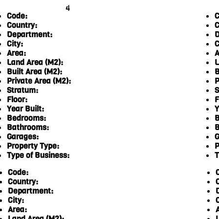
4
Code:
C
Country:
C
Department:
D
City:
C
Area:
A
Land Area (M2):
L
Built Area (M2):
B
Private Area (M2):
P
Stratum:
S
Floor:
F
Year Built:
Y
Bedrooms:
B
Bathrooms:
B
Garages:
G
Property Type:
P
Type of Business:
T
Code:
Country:
Department:
City:
C
Area:
Land Area (M2):