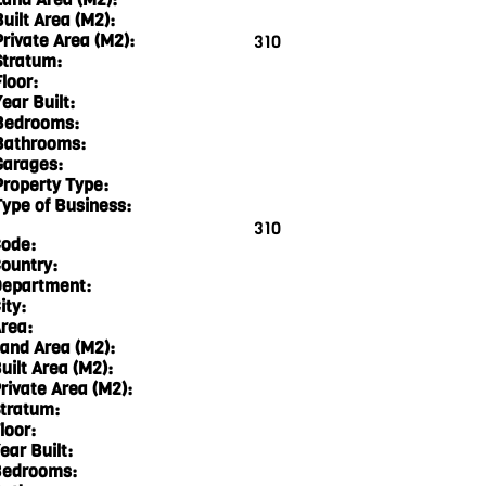
Built Area (M2):
Private Area (M2):
310
Stratum:
loor:
ear Built:
Bedrooms:
Bathrooms:
Garages:
Property Type:
Type of Business:
310
ode:
ountry:
epartment:
ity:
rea:
and Area (M2):
uilt Area (M2):
rivate Area (M2):
tratum:
loor:
ear Built:
edrooms: