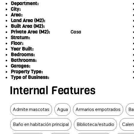
Department:
City:
Area:
Land Area (M2):
Built Area (M2):
Private Area (M2):
Casa
Stratum:
Floor:
Year Built:
Bedrooms:
Bathrooms:
Garages:
Property Type:
Type of Business:
Internal Features
Food Type
Admite mascotas
Agua
Armarios empotrados
Ba
Baño en habitación principal
Biblioteca/estudio
Calen