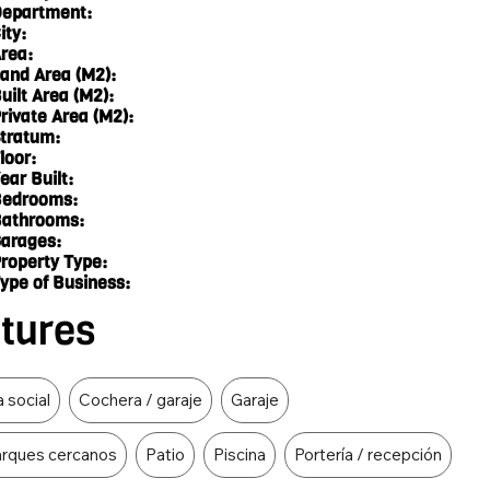
epartment:
ity:
rea:
and Area (M2):
uilt Area (M2):
rivate Area (M2):
tratum:
loor:
ear Built:
edrooms:
athrooms:
arages:
roperty Type:
ype of Business:
atures
 social
Cochera / garaje
Garaje
rques cercanos
Patio
Piscina
Portería / recepción