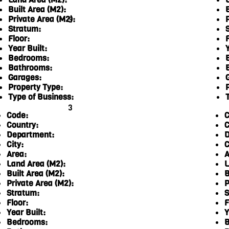
Built Area (M2):
Private Area (M2):
5
Stratum:
Floor:
F
Year Built:
Y
Bedrooms:
Bathrooms:
Garages:
Property Type:
Type of Business:
3
Code:
C
Country:
C
Department:
D
City:
C
Area:
A
Land Area (M2):
L
Built Area (M2):
B
Private Area (M2):
P
Stratum:
S
Floor:
F
Year Built:
Y
Bedrooms:
B