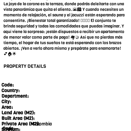
La joya de la corona es la terraza, donde podrás deleitarte con una
vista panorámica que quita el aliento. 🌇🏙️ Y cuando necesites un
momento de relajación, el sauna y el jacuzzi están esperando para
consentirte. ¡Bienestar total garantizado! 🧖‍♀️💆‍♂️ El conjunto te
brinda seguridad y todas las comodidades que puedas imaginar. Y
aquí viene la sorpresa: ¡están dispuestos a recibir un apartamento
de menor valor como parte de pago! 🏘️🤝 Así que no pierdas más
tiempo, el hogar de tus sueños te está esperando con los brazos
abiertos. ¡Ven a verlo ahora mismo y prepárate para enamorarte!
💕🏠🌟
PROPERTY DETAILS
Code:
Country:
Department:
City:
Area:
Land Area (M2):
Built Area (M2):
Colombia
Private Area (M2):
Code:
Stratum: