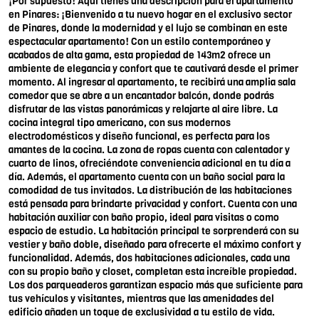
¡Por supuesto! Aquí tienes una descripción para el apartamento
en Pinares: ¡Bienvenido a tu nuevo hogar en el exclusivo sector
de Pinares, donde la modernidad y el lujo se combinan en este
espectacular apartamento! Con un estilo contemporáneo y
acabados de alta gama, esta propiedad de 143m2 ofrece un
ambiente de elegancia y confort que te cautivará desde el primer
momento. Al ingresar al apartamento, te recibirá una amplia sala
comedor que se abre a un encantador balcón, donde podrás
disfrutar de las vistas panorámicas y relajarte al aire libre. La
cocina integral tipo americano, con sus modernos
electrodomésticos y diseño funcional, es perfecta para los
amantes de la cocina. La zona de ropas cuenta con calentador y
cuarto de linos, ofreciéndote conveniencia adicional en tu día a
día. Además, el apartamento cuenta con un baño social para la
comodidad de tus invitados. La distribución de las habitaciones
está pensada para brindarte privacidad y confort. Cuenta con una
habitación auxiliar con baño propio, ideal para visitas o como
espacio de estudio. La habitación principal te sorprenderá con su
vestier y baño doble, diseñado para ofrecerte el máximo confort y
funcionalidad. Además, dos habitaciones adicionales, cada una
con su propio baño y closet, completan esta increíble propiedad.
Los dos parqueaderos garantizan espacio más que suficiente para
tus vehículos y visitantes, mientras que las amenidades del
edificio añaden un toque de exclusividad a tu estilo de vida.