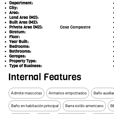
Department:
City:
Area:
Land Area (M2):
Built Area (M2):
Private Area (M2):
Casa Campestre
Stratum:
Floor:
Year Built:
Bedrooms:
Bathrooms:
Garages:
Property Type:
Type of Business:
Internal Features
Food Type
Admite mascotas
Armarios empotrados
Baño auxilia
Baño en habitación principal
Barra estilo americano
Bi