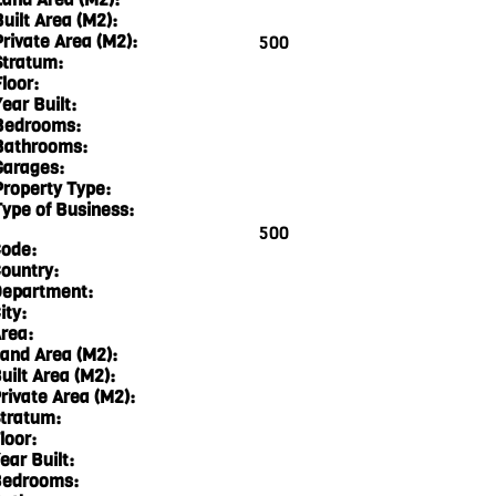
Built Area (M2):
Private Area (M2):
500
Stratum:
loor:
ear Built:
Bedrooms:
Bathrooms:
Garages:
Property Type:
Type of Business:
500
ode:
ountry:
epartment:
ity:
rea:
and Area (M2):
uilt Area (M2):
rivate Area (M2):
tratum:
loor:
ear Built:
edrooms: