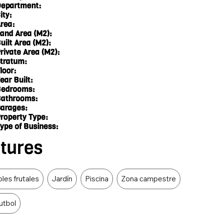
epartment:
ity:
rea:
and Area (M2):
uilt Area (M2):
rivate Area (M2):
tratum:
loor:
ear Built:
edrooms:
athrooms:
arages:
roperty Type:
ype of Business:
atures
les frutales
Jardín
Piscina
Zona campestre
utbol