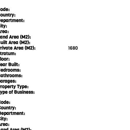
ode:
ountry:
epartment:
ity:
rea:
and Area (M2):
uilt Area (M2):
rivate Area (M2):
1680
tratum:
loor:
ear Built:
edrooms:
athrooms:
arages:
roperty Type:
ype of Business:
Code:
Country:
Department:
ity:
Area:
Land Area (M2):