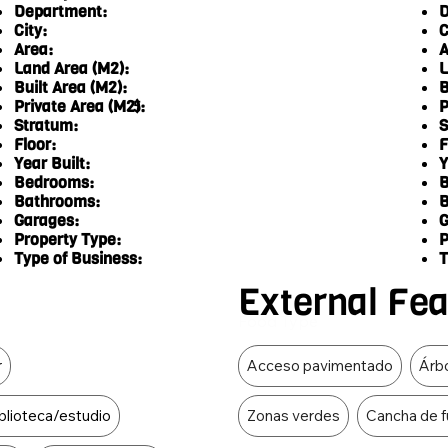
Department:
D
City:
C
Area:
A
Land Area (M2):
L
Built Area (M2):
B
Private Area (M2):
P
5
Stratum:
S
Floor:
F
Year Built:
Y
Bedrooms:
B
Bathrooms:
B
Garages:
G
Property Type:
P
Type of Business:
T
External Fe
Food Type
r
Acceso pavimentado
Árbo
blioteca/estudio
Zonas verdes
Cancha de f