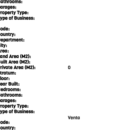
athrooms:
arages:
roperty Type:
ype of Business:
ode:
ountry:
epartment:
ity:
rea:
and Area (M2):
uilt Area (M2):
rivate Area (M2):
0
tratum:
loor:
ear Built:
edrooms:
athrooms:
arages:
roperty Type:
ype of Business:
Venta
ode:
ountry: