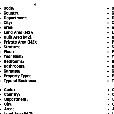
4
Code:
C
Country:
C
Department:
D
City:
C
Area:
A
Land Area (M2):
L
Built Area (M2):
B
Private Area (M2):
P
Stratum:
S
Floor:
F
Year Built:
Y
Bedrooms:
B
Bathrooms:
B
Garages:
G
Property Type:
P
Type of Business:
T
Code:
Country:
Department:
City:
C
Area:
Land Area (M2):