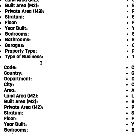
Built Area (M2):
Private Area (M2):
4
Stratum:
Floor:
F
Year Built:
Y
Bedrooms:
Bathrooms:
Garages:
Property Type:
Type of Business:
3
Code:
C
Country:
C
Department:
D
City:
C
Area:
A
Land Area (M2):
L
Built Area (M2):
B
Private Area (M2):
P
Stratum:
S
Floor:
F
Year Built:
Y
Bedrooms:
B