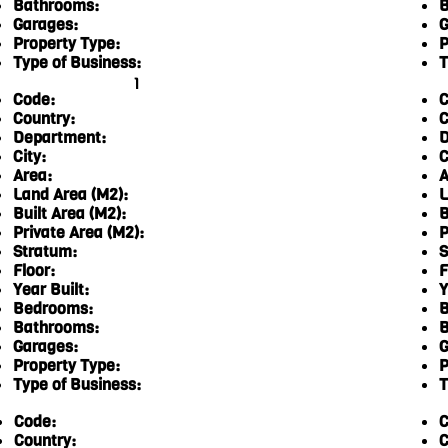
Bathrooms:
B
Garages:
G
Property Type:
P
Type of Business:
T
1
Code:
C
Country:
C
Department:
D
City:
C
Area:
A
Land Area (M2):
L
Built Area (M2):
B
Private Area (M2):
P
Stratum:
S
Floor:
F
Year Built:
Y
Bedrooms:
B
Bathrooms:
B
Garages:
G
Property Type:
P
Type of Business:
T
Code:
C
Country:
C