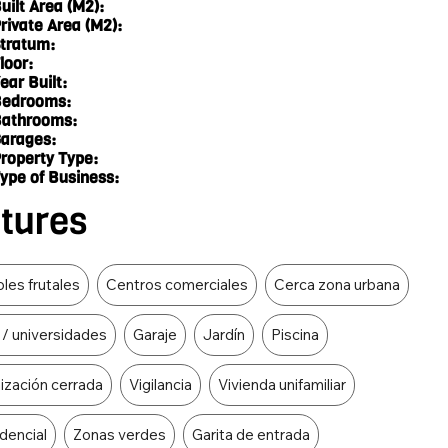
uilt Area (M2):
rivate Area (M2):
tratum:
loor:
ear Built:
edrooms:
athrooms:
arages:
roperty Type:
ype of Business:
atures
les frutales
Centros comerciales
Cerca zona urbana
 / universidades
Garaje
Jardín
Piscina
ización cerrada
Vigilancia
Vivienda unifamiliar
dencial
Zonas verdes
Garita de entrada