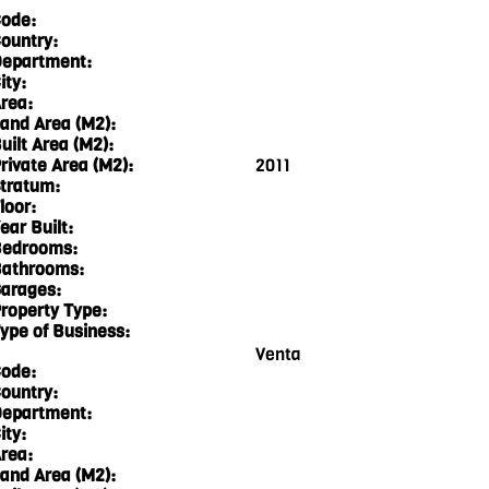
ode:
ountry:
epartment:
ity:
rea:
and Area (M2):
uilt Area (M2):
rivate Area (M2):
2011
tratum:
loor:
ear Built:
edrooms:
athrooms:
arages:
roperty Type:
ype of Business:
Venta
ode:
ountry:
epartment:
ity:
rea:
and Area (M2):