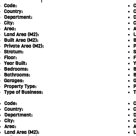
1
Code:
C
Country:
C
Department:
D
City:
C
Area:
A
Land Area (M2):
L
Built Area (M2):
B
Private Area (M2):
P
Stratum:
S
Floor:
F
Year Built:
Y
Bedrooms:
B
Bathrooms:
B
Garages:
G
Property Type:
P
Type of Business:
T
Code:
C
Country:
C
Department:
D
City:
C
Area:
A
Land Area (M2):
L