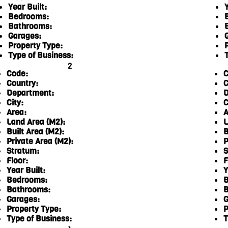
Year Built:
Y
Bedrooms:
Bathrooms:
Garages:
Property Type:
Type of Business:
2
Code:
C
Country:
C
Department:
D
City:
C
Area:
A
Land Area (M2):
L
Built Area (M2):
B
Private Area (M2):
P
Stratum:
S
Floor:
F
Year Built:
Y
Bedrooms:
B
Bathrooms:
B
Garages:
G
Property Type:
P
Type of Business:
T