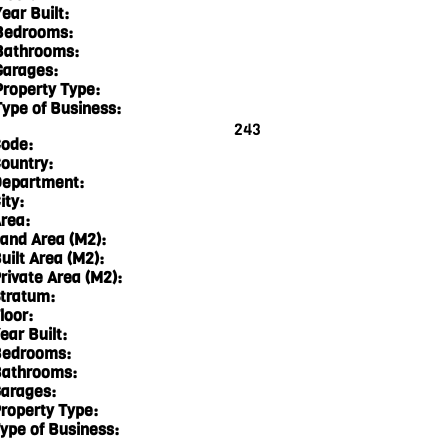
ear Built:
Bedrooms:
Bathrooms:
Garages:
Property Type:
Type of Business:
243
ode:
ountry:
epartment:
ity:
rea:
and Area (M2):
uilt Area (M2):
rivate Area (M2):
tratum:
loor:
ear Built:
edrooms:
athrooms:
arages:
roperty Type:
ype of Business: