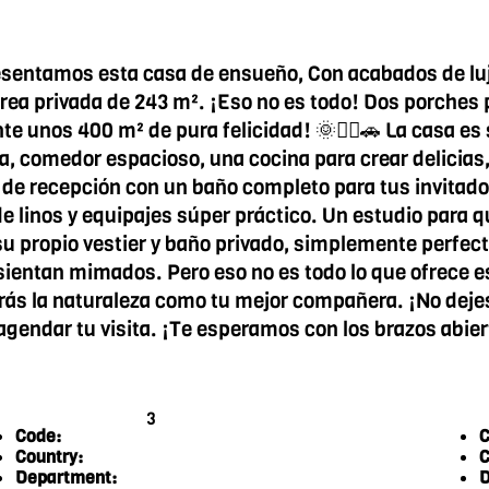
esentamos esta casa de ensueño, Con acabados de lujo
ea privada de 243 m². ¡Eso no es todo! Dos porches pa
te unos 400 m² de pura felicidad! 🌞🏊‍♂️🚗 La casa es
a, comedor espacioso, una cocina para crear delicia
 de recepción con un baño completo para tus invitado
linos y equipajes súper práctico. Un estudio para que
su propio vestier y baño privado, simplemente perfec
ientan mimados. Pero eso no es todo lo que ofrece e
rás la naturaleza como tu mejor compañera. ¡No dejes 
dar tu visita. ¡Te esperamos con los brazos abiertos 
3
Code:
C
Country:
C
Department:
D