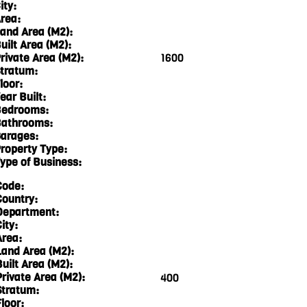
ity:
rea:
and Area (M2):
uilt Area (M2):
rivate Area (M2):
1600
tratum:
loor:
ear Built:
edrooms:
athrooms:
arages:
roperty Type:
ype of Business:
Code:
Country:
Department:
ity:
Area:
Land Area (M2):
Built Area (M2):
Private Area (M2):
400
Stratum:
loor: