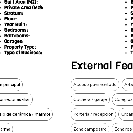
Built Area (M2):
B
Private Area (M2):
P
6
Stratum:
S
Floor:
F
Year Built:
Y
Bedrooms:
B
Bathrooms:
B
Garages:
G
Property Type:
P
Type of Business:
T
External Fe
Food Type
n principal
Acceso pavimentado
Árbo
omedor auxiliar
Cochera / garaje
Colegios
elo de cerámica / mármol
Portería / recepción
Urban
larma
Zona campestre
Zona resi