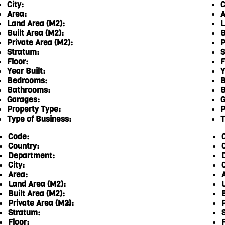
City:
C
Area:
A
Land Area (M2):
L
Built Area (M2):
B
Private Area (M2):
P
Stratum:
S
Floor:
F
Year Built:
Y
Bedrooms:
B
Bathrooms:
B
Garages:
G
Property Type:
P
Type of Business:
T
Code:
Country:
Department:
City:
C
Area:
Land Area (M2):
Built Area (M2):
Private Area (M2):
4
Stratum:
Floor:
F