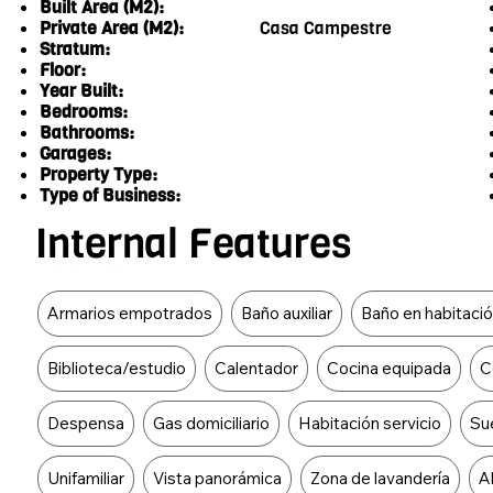
Built Area (M2):
Private Area (M2):
Casa Campestre
Stratum:
Floor:
Year Built:
Bedrooms:
Bathrooms:
Garages:
Property Type:
Type of Business:
Internal Features
Food Type
Armarios empotrados
Baño auxiliar
Baño en habitació
Biblioteca/estudio
Calentador
Cocina equipada
C
Despensa
Gas domiciliario
Habitación servicio
Su
Unifamiliar
Vista panorámica
Zona de lavandería
A