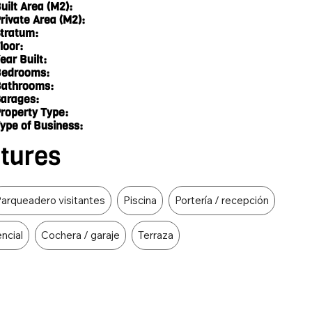
uilt Area (M2):
rivate Area (M2):
tratum:
loor:
ear Built:
edrooms:
athrooms:
arages:
roperty Type:
ype of Business:
atures
arqueadero visitantes
Piscina
Portería / recepción
ncial
Cochera / garaje
Terraza