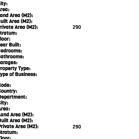
ity:
rea:
and Area (M2):
uilt Area (M2):
rivate Area (M2):
290
tratum:
loor:
ear Built:
edrooms:
athrooms:
arages:
roperty Type:
ype of Business:
Code:
Country:
Department:
ity:
Area:
Land Area (M2):
Built Area (M2):
Private Area (M2):
290
Stratum:
loor: