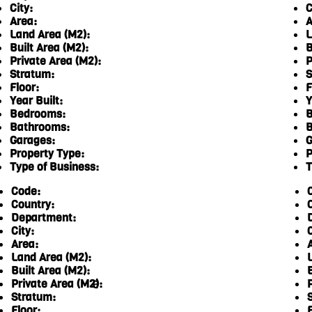
City:
C
Area:
A
Land Area (M2):
L
Built Area (M2):
B
Private Area (M2):
P
Stratum:
S
Floor:
F
Year Built:
Y
Bedrooms:
B
Bathrooms:
B
Garages:
G
Property Type:
P
Type of Business:
T
Code:
Country:
Department:
City:
C
Area:
Land Area (M2):
Built Area (M2):
Private Area (M2):
6
Stratum:
Floor:
F