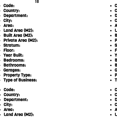
18
Code:
C
Country:
C
Department:
D
City:
C
Area:
A
Land Area (M2):
L
Built Area (M2):
B
Private Area (M2):
P
Stratum:
S
Floor:
F
Year Built:
Y
Bedrooms:
B
Bathrooms:
B
Garages:
G
Property Type:
P
Type of Business:
T
Code:
C
Country:
C
Department:
D
City:
C
Area:
A
Land Area (M2):
L