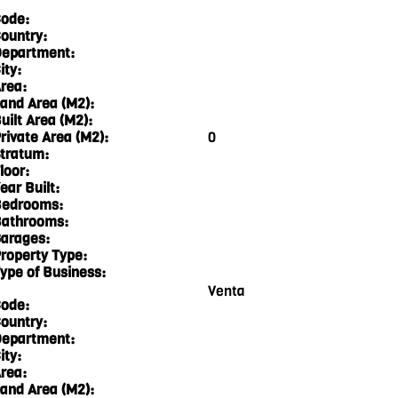
ode:
ountry:
epartment:
ity:
rea:
and Area (M2):
uilt Area (M2):
rivate Area (M2):
0
tratum:
loor:
ear Built:
edrooms:
athrooms:
arages:
roperty Type:
ype of Business:
Venta
ode:
ountry:
epartment:
ity:
rea:
and Area (M2):