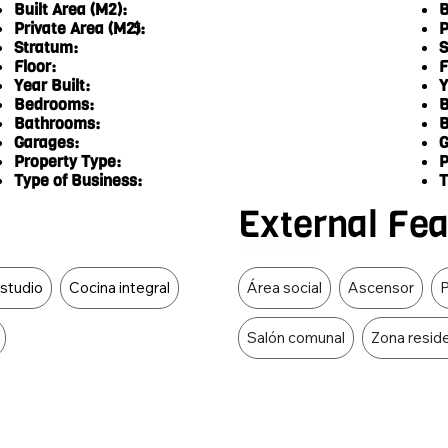
Built Area (M2):
B
Private Area (M2):
P
5
Stratum:
S
Floor:
F
Year Built:
Y
Bedrooms:
B
Bathrooms:
B
Garages:
G
Property Type:
P
Type of Business:
T
External Fe
Food Type
estudio
Cocina integral
Área social
Ascensor
P
Salón comunal
Zona reside