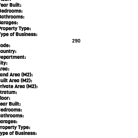
ear Built:
Bedrooms:
Bathrooms:
Garages:
Property Type:
Type of Business:
290
ode:
ountry:
epartment:
ity:
rea:
and Area (M2):
uilt Area (M2):
rivate Area (M2):
tratum:
loor:
ear Built:
edrooms:
athrooms:
arages:
roperty Type:
ype of Business: