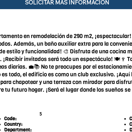
SOLICITAR MÁS INFORMACIÓN
rtamento en remodelación de 290 m2, ¡espectacular!
dos. Además, un baño auxiliar extra para la convenien
 estilo y funcionalidad! 🎨 Disfruta de una cocina m
 ¡Recibir invitados será todo un espectáculo! 🍽️🍷 
areas diarias. 💼📚 No te preocupes por el estacionam
es todo, el edificio es como un club exclusivo. ¡Aquí l
 para chapotear y una terraza con mirador para disfru
 tu futuro hogar. ¡Será el lugar donde los sueños se
5
Code:
C
Country:
C
Department:
D