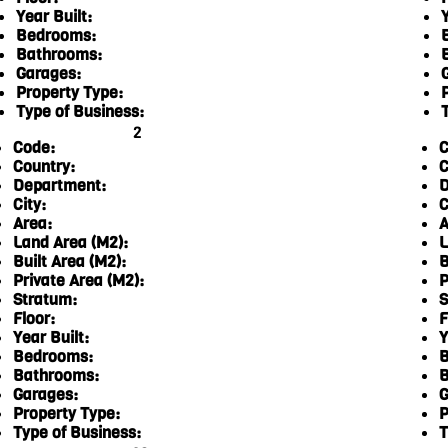
Year Built:
Y
Bedrooms:
Bathrooms:
Garages:
Property Type:
Type of Business:
2
Code:
C
Country:
C
Department:
D
City:
C
Area:
A
Land Area (M2):
L
Built Area (M2):
B
Private Area (M2):
P
Stratum:
S
Floor:
F
Year Built:
Y
Bedrooms:
B
Bathrooms:
B
Garages:
G
Property Type:
P
Type of Business:
T