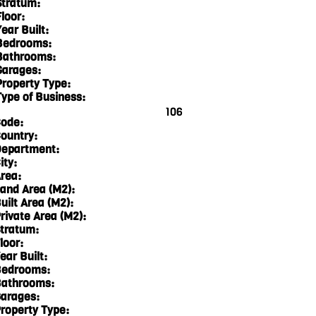
Stratum:
loor:
ear Built:
Bedrooms:
Bathrooms:
Garages:
Property Type:
Type of Business:
106
ode:
ountry:
epartment:
ity:
rea:
and Area (M2):
uilt Area (M2):
rivate Area (M2):
tratum:
loor:
ear Built:
edrooms:
athrooms:
arages:
roperty Type: