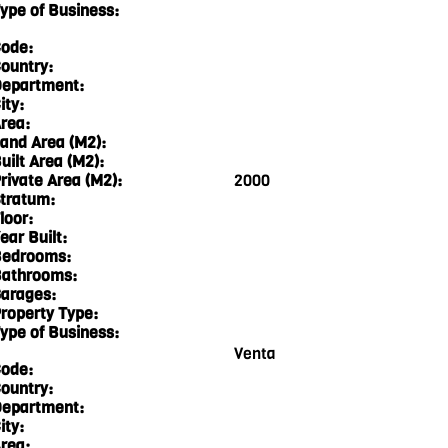
ype of Business:
ode:
ountry:
epartment:
ity:
rea:
and Area (M2):
uilt Area (M2):
rivate Area (M2):
2000
tratum:
loor:
ear Built:
edrooms:
athrooms:
arages:
roperty Type:
ype of Business:
Venta
ode:
ountry:
epartment:
ity:
rea: