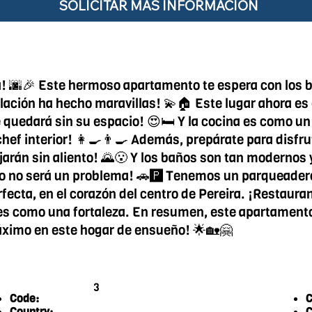
SOLICITAR MÁS INFORMACIÓN
ira! 🌆🎉 Este hermoso apartamento te espera con los
lación ha hecho maravillas! 💫🏠 Este lugar ahora es 
e quedará sin su espacio! 😍🛏️ Y la cocina es como u
 chef interior! 👩‍🍳👨‍🍳 Además, prepárate para disf
jarán sin aliento! 🌄😮 Y los baños son tan modernos 
to no será un problema! 🚗🅿️ Tenemos un parqueadero
ecta, en el corazón del centro de Pereira. ¡Restauran
o es como una fortaleza. En resumen, este apartament
 máximo en este hogar de ensueño! 🌟🏡🤗
3
Code:
C
Country:
C