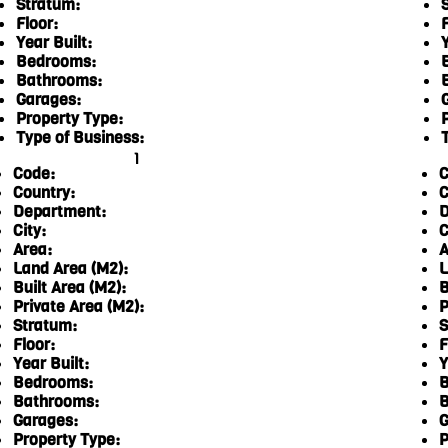
Stratum:
Floor:
F
Year Built:
Y
Bedrooms:
Bathrooms:
Garages:
Property Type:
Type of Business:
1
Code:
C
Country:
C
Department:
D
City:
C
Area:
A
Land Area (M2):
L
Built Area (M2):
B
Private Area (M2):
P
Stratum:
S
Floor:
F
Year Built:
Y
Bedrooms:
B
Bathrooms:
B
Garages:
G
Property Type:
P