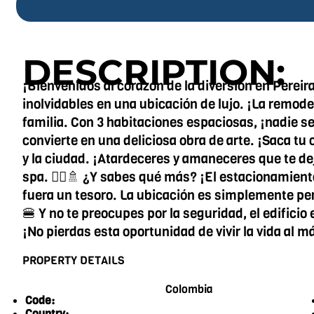
DESCRIPTION:
¡Bienvenidos al corazón de la diversión en Pere
inolvidables en una ubicación de lujo. ¡La remode
familia. Con 3 habitaciones espaciosas, ¡nadie s
convierte en una deliciosa obra de arte. ¡Saca tu
y la ciudad. ¡Atardeceres y amaneceres que te de
spa. 💆‍♂️🚿 ¿Y sabes qué más? ¡El estacionamien
fuera un tesoro. La ubicación es simplemente perf
🍔 Y no te preocupes por la seguridad, el edifici
¡No pierdas esta oportunidad de vivir la vida al
PROPERTY DETAILS
Colombia
Code:
Country: