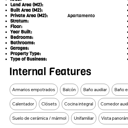
Land Area (M2):
Built Area (M2):
Private Area (M2):
Apartamento
Stratum:
Floor:
Year Built:
Bedrooms:
Bathrooms:
Garages:
Property Type:
Type of Business:
Internal Features
Food Type
Armarios empotrados
Balcón
Baño auxiliar
Baño en
Calentador
Clósets
Cocina integral
Comedor auxil
Suelo de cerámica / mármol
Unifamiliar
Vista panorá