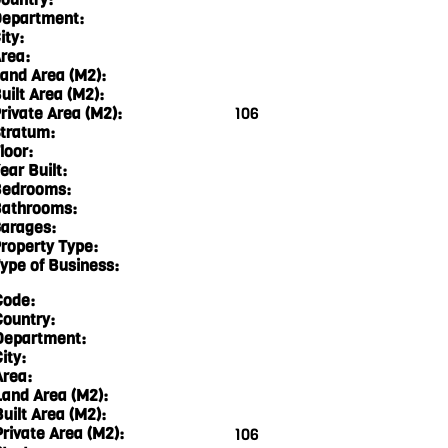
epartment:
ity:
rea:
and Area (M2):
uilt Area (M2):
rivate Area (M2):
106
tratum:
loor:
ear Built:
edrooms:
athrooms:
arages:
roperty Type:
ype of Business:
Code:
Country:
Department:
ity:
Area:
Land Area (M2):
Built Area (M2):
Private Area (M2):
106