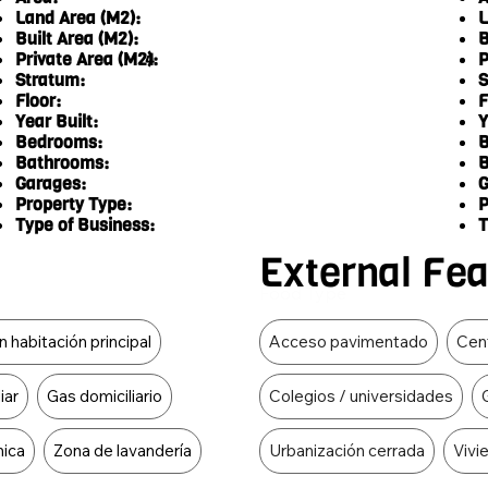
Land Area (M2):
L
Built Area (M2):
B
Private Area (M2):
P
4
Stratum:
S
Floor:
F
Year Built:
Y
Bedrooms:
B
Bathrooms:
B
Garages:
G
Property Type:
P
Type of Business:
T
External Fe
Food Type
 habitación principal
Acceso pavimentado
Cen
iar
Gas domiciliario
Colegios / universidades
mica
Zona de lavandería
Urbanización cerrada
Vivi