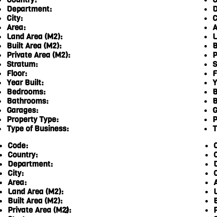
Department:
D
City:
C
Area:
A
Land Area (M2):
L
Built Area (M2):
B
Private Area (M2):
P
Stratum:
S
Floor:
F
Year Built:
Y
Bedrooms:
B
Bathrooms:
B
Garages:
G
Property Type:
P
Type of Business:
T
Code:
Country:
Department:
City:
C
Area:
Land Area (M2):
Built Area (M2):
Private Area (M2):
2