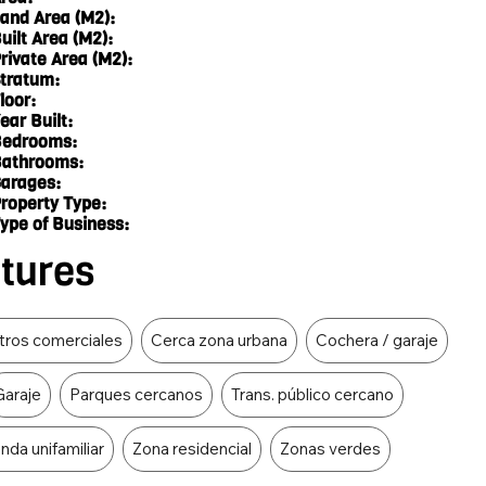
and Area (M2):
uilt Area (M2):
rivate Area (M2):
tratum:
loor:
ear Built:
edrooms:
athrooms:
arages:
roperty Type:
ype of Business:
atures
tros comerciales
Cerca zona urbana
Cochera / garaje
Garaje
Parques cercanos
Trans. público cercano
enda unifamiliar
Zona residencial
Zonas verdes