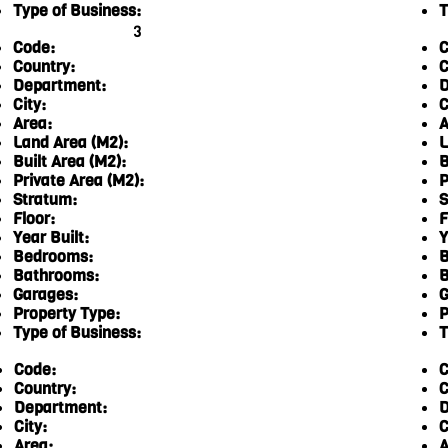
Type of Business:
T
3
Code:
C
Country:
C
Department:
D
City:
C
Area:
A
Land Area (M2):
L
Built Area (M2):
B
Private Area (M2):
P
Stratum:
S
Floor:
F
Year Built:
Y
Bedrooms:
B
Bathrooms:
B
Garages:
G
Property Type:
P
Type of Business:
T
Code:
C
Country:
C
Department:
D
City:
C
Area:
A